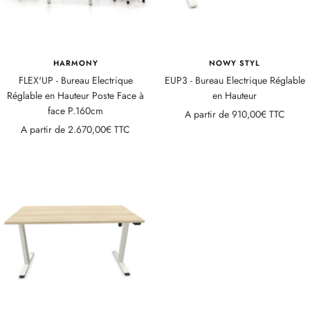
HARMONY
NOWY STYL
FLEX'UP - Bureau Electrique
EUP3 - Bureau Electrique Réglable
Réglable en Hauteur Poste Face à
en Hauteur
face P.160cm
Prix
A partir de
910,00€ TTC
Prix
A partir de
2.670,00€ TTC
de
de
vente
vente