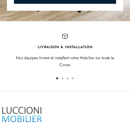
LIVRAISON & INSTALLATION
Nos équipes livrent et installent votre Mobilier sur toute la
Corse.
Aller
Aller
Aller
Aller
au
au
au
au
slide
slide
slide
slide
1
2
3
4