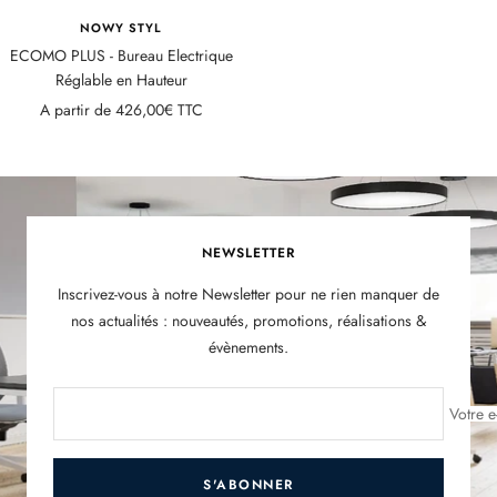
NOWY STYL
ECOMO PLUS - Bureau Electrique
Réglable en Hauteur
Prix
A partir de
426,00€ TTC
de
vente
NEWSLETTER
Inscrivez-vous à notre Newsletter pour ne rien manquer de
nos actualités : nouveautés, promotions, réalisations &
évènements.
Votre e
S'ABONNER