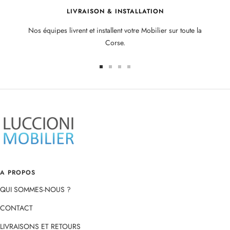
LIVRAISON & INSTALLATION
Nos équipes livrent et installent votre Mobilier sur toute la
Corse.
Aller
Aller
Aller
Aller
au
au
au
au
slide
slide
slide
slide
1
2
3
4
A PROPOS
QUI SOMMES-NOUS ?
CONTACT
LIVRAISONS ET RETOURS