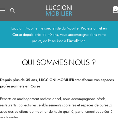
Passer
Luccioni
au
0
Navigation
Mobilier
contenu
Luccioni Mobilier, le spécialiste du Mobilier Professionnel en
Corse depuis près de 40 ans, vous accompagne dans votre
projet, de l'esquisse à l’installation.
QUI SOMMES-NOUS ?
Depuis plus de 35 ans, LUCCIONI MOBILIER transforme vos espaces
professionnels en Corse
Experts en aménagement professionnel, nous accompagnons hôtels,
restaurants, collectivités, établissements scolaires et espaces de bureaux
avec des solutions de mobilier de haute qualité, parfaitement adaptées à
vos besoins.