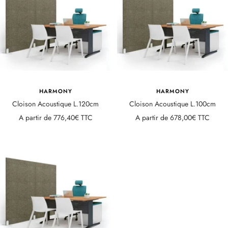
HARMONY
HARMONY
Cloison Acoustique L.120cm
Cloison Acoustique L.100cm
Prix
Prix
A partir de
776,40€ TTC
A partir de
678,00€ TTC
de
de
vente
vente