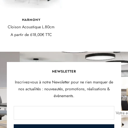
HARMONY
Cloison Acoustique L.80cm
Prix
A partir de
618,00€ TTC
de
vente
NEWSLETTER
Inscrivez-vous à notre Newsletter pour ne rien manquer de
nos actualités : nouveautés, promotions, réalisations &
évènements.
Votre e