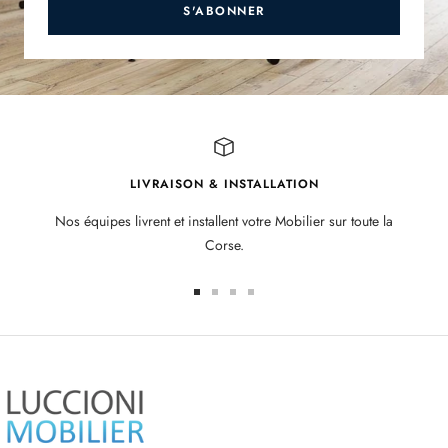
S'ABONNER
LIVRAISON & INSTALLATION
Nos équipes livrent et installent votre Mobilier sur toute la
Corse.
Aller
Aller
Aller
Aller
au
au
au
au
slide
slide
slide
slide
1
2
3
4