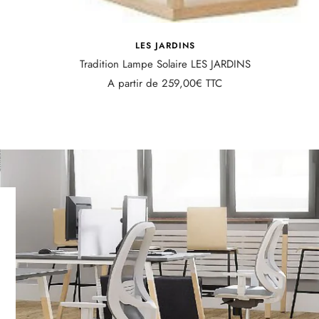
LES JARDINS
Tradition Lampe Solaire LES JARDINS
Prix
A partir de
259,00€ TTC
de
vente