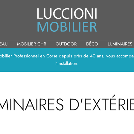
Luccioni
Mobilier
REAU
MOBILIER CHR
OUTDOOR
DÉCO
LUMINAIRES
 Mobilier Professionnel en Corse depuis près de 40 ans, vous accompag
l’installation.
MINAIRES D'EXTÉRI