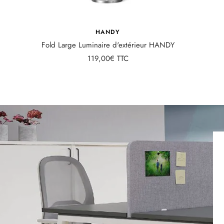
HANDY
Fold Large Luminaire d'extérieur HANDY
Prix
119,00€ TTC
de
vente