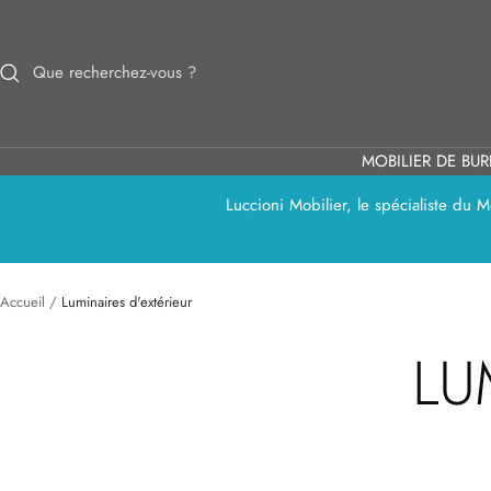
Passer
au
contenu
MOBILIER DE BU
Luccioni Mobilier, le spécialiste du
Accueil
Luminaires d'extérieur
LU