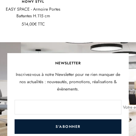
NOWY STYL
EASY SPACE - Armoire Portes
Battantes H.115 cm
Prix
514,00€ TTC
de
vente
NEWSLETTER
Inscrivez-vous à notre Newsletter pour ne rien manquer de
nos actualités : nouveautés, promotions, réalisations &
évènements.
Votre e
S'ABONNER