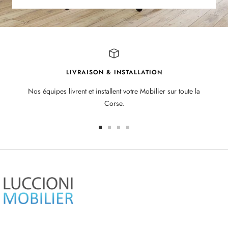
LIVRAISON & INSTALLATION
Nos équipes livrent et installent votre Mobilier sur toute la
Corse.
Aller
Aller
Aller
Aller
au
au
au
au
slide
slide
slide
slide
1
2
3
4