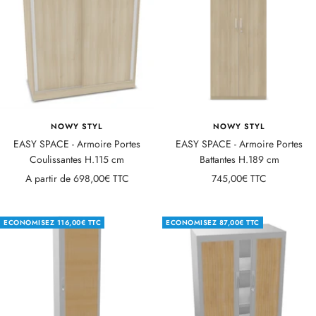
NOWY STYL
NOWY STYL
EASY SPACE - Armoire Portes
EASY SPACE - Armoire Portes
Coulissantes H.115 cm
Battantes H.189 cm
Prix
Prix
A partir de
698,00€ TTC
745,00€ TTC
de
de
vente
vente
ECONOMISEZ
116,00€ TTC
ECONOMISEZ
87,00€ TTC