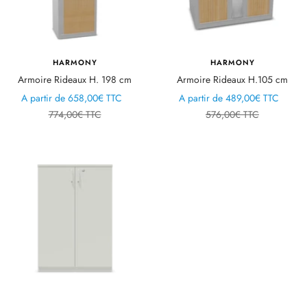
HARMONY
HARMONY
Armoire Rideaux H. 198 cm
Armoire Rideaux H.105 cm
Prix
Prix
A partir de
658,00€ TTC
A partir de
489,00€ TTC
de
Prix
de
Prix
774,00€ TTC
576,00€ TTC
vente
normal
vente
normal