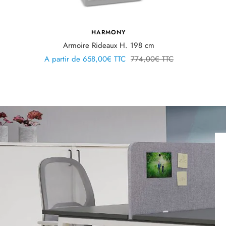
HARMONY
Armoire Rideaux H. 198 cm
Prix
Prix
A partir de
658,00€ TTC
774,00€ TTC
de
normal
vente