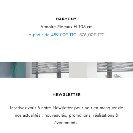
HARMONY
Armoire Rideaux H.105 cm
Prix
Prix
A partir de
489,00€ TTC
576,00€ TTC
de
normal
vente
NEWSLETTER
Inscrivez-vous à notre Newsletter pour ne rien manquer de
nos actualités : nouveautés, promotions, réalisations &
évènements.