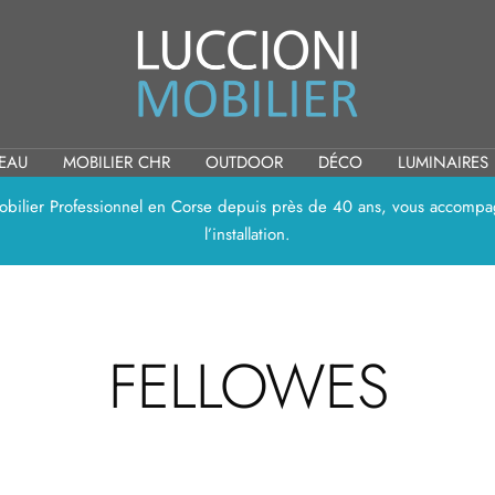
Luccioni
Mobilier
REAU
MOBILIER CHR
OUTDOOR
DÉCO
LUMINAIRES
 Mobilier Professionnel en Corse depuis près de 40 ans, vous accompag
l’installation.
FELLOWES