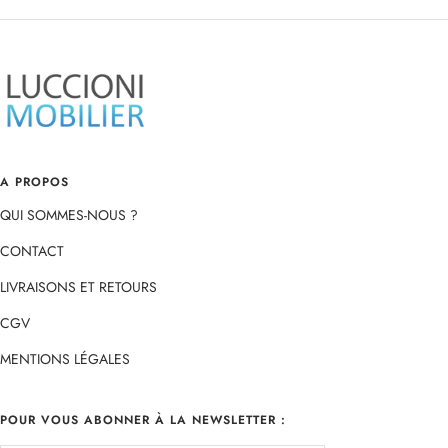
au
au
au
au
slide
slide
slide
slide
1
2
3
4
A PROPOS
QUI SOMMES-NOUS ?
CONTACT
LIVRAISONS ET RETOURS
CGV
MENTIONS LÉGALES
POUR VOUS ABONNER À LA NEWSLETTER :