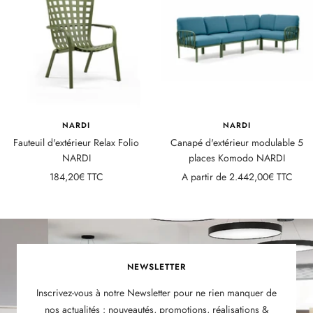
NARDI
NARDI
Fauteuil d'extérieur Relax Folio
Canapé d'extérieur modulable 5
NARDI
places Komodo NARDI
Prix
Prix
184,20€ TTC
A partir de
2.442,00€ TTC
de
de
vente
vente
NEWSLETTER
Inscrivez-vous à notre Newsletter pour ne rien manquer de
nos actualités : nouveautés, promotions, réalisations &