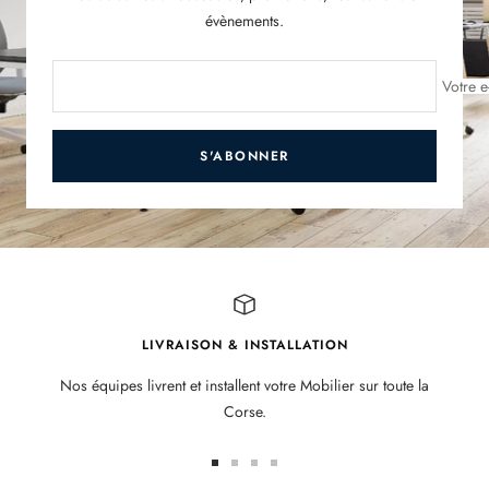
évènements.
Votre e
S'ABONNER
LIVRAISON & INSTALLATION
Nos équipes livrent et installent votre Mobilier sur toute la
Corse.
Aller
Aller
Aller
Aller