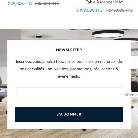
Table à Manger HAY
Prix
Prix
239,00€ TTC
305,00€ TTC
Prix
Prix
1.199,00€ TTC
1.549,00€ TTC
de
normal
de
normal
vente
vente
NEWSLETTER
Inscrivez-vous à notre Newsletter pour ne rien manquer de
nos actualités : nouveautés, promotions, réalisations &
évènements.
Votre e
S'ABONNER