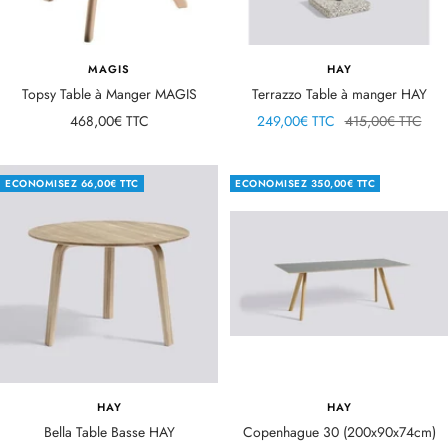
MAGIS
HAY
Topsy Table à Manger MAGIS
Terrazzo Table à manger HAY
Prix
Prix
Prix
468,00€ TTC
249,00€ TTC
415,00€ TTC
de
de
normal
vente
vente
ECONOMISEZ
66,00€ TTC
ECONOMISEZ
350,00€ TTC
HAY
HAY
Bella Table Basse HAY
Copenhague 30 (200x90x74cm)