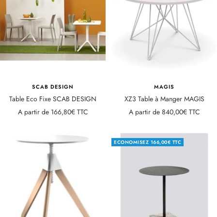
SCAB DESIGN
MAGIS
Table Eco Fixe SCAB DESIGN
XZ3 Table à Manger MAGIS
Prix
Prix
A partir de
166,80€ TTC
A partir de
840,00€ TTC
de
de
vente
vente
ECONOMISEZ
166,00€ TTC