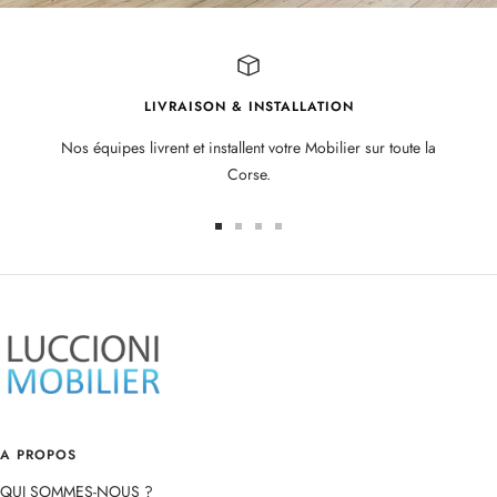
LIVRAISON & INSTALLATION
Nos équipes livrent et installent votre Mobilier sur toute la
Corse.
Aller
Aller
Aller
Aller
au
au
au
au
slide
slide
slide
slide
1
2
3
4
A PROPOS
QUI SOMMES-NOUS ?