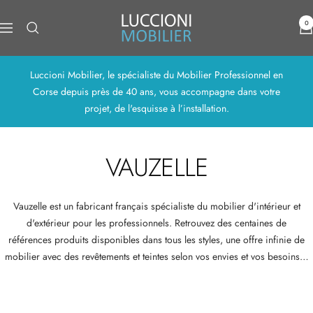
Passer
Luccioni
au
0
Navigation
Mobilier
contenu
Luccioni Mobilier, le spécialiste du Mobilier Professionnel en
Corse depuis près de 40 ans, vous accompagne dans votre
projet, de l'esquisse à l’installation.
VAUZELLE
Vauzelle est un fabricant français spécialiste du mobilier d'intérieur et
d'extérieur pour les professionnels. Retrouvez des centaines de
références produits disponibles dans tous les styles, une offre infinie de
mobilier avec des revêtements et teintes selon vos envies et vos besoins…