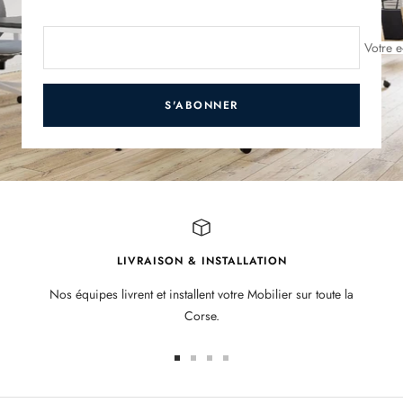
Votre e
S'ABONNER
LIVRAISON & INSTALLATION
Nos équipes livrent et installent votre Mobilier sur toute la
Corse.
Aller
Aller
Aller
Aller
au
au
au
au