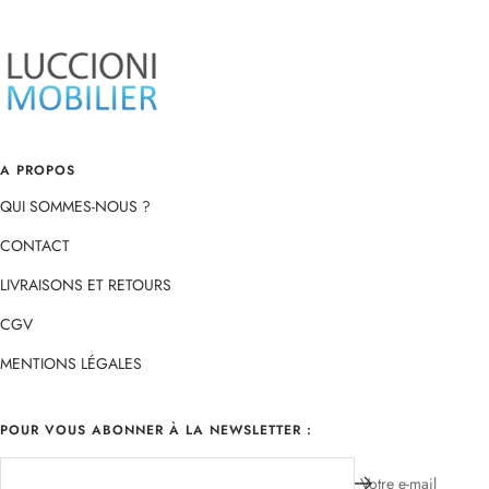
slide
slide
slide
slide
1
2
3
4
A PROPOS
QUI SOMMES-NOUS ?
CONTACT
LIVRAISONS ET RETOURS
CGV
MENTIONS LÉGALES
POUR VOUS ABONNER À LA NEWSLETTER :
Votre e-mail