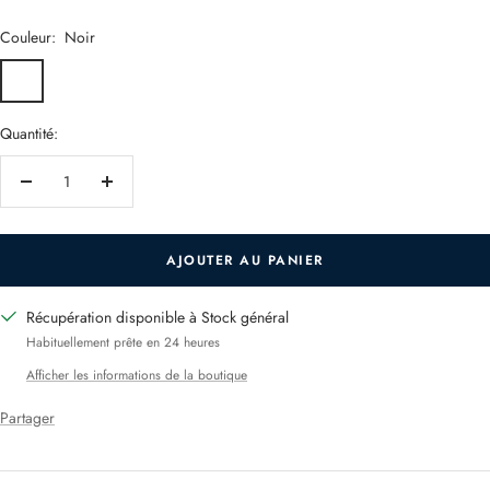
vente
Couleur:
Noir
Noir
Fauve
Quantité:
Réduire
Augmenter
la
la
quantité
quantité
AJOUTER AU PANIER
Récupération disponible à Stock général
Habituellement prête en 24 heures
Afficher les informations de la boutique
Partager