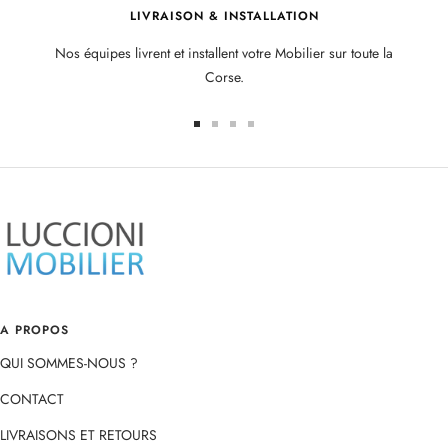
LIVRAISON & INSTALLATION
Nos équipes livrent et installent votre Mobilier sur toute la
Corse.
Aller
Aller
Aller
Aller
au
au
au
au
slide
slide
slide
slide
1
2
3
4
A PROPOS
QUI SOMMES-NOUS ?
CONTACT
LIVRAISONS ET RETOURS