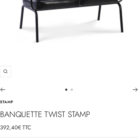
Zoom
Aller
Aller
au
au
STAMP
slide
slide
BANQUETTE TWIST STAMP
1
2
Prix
392,40€ TTC
de