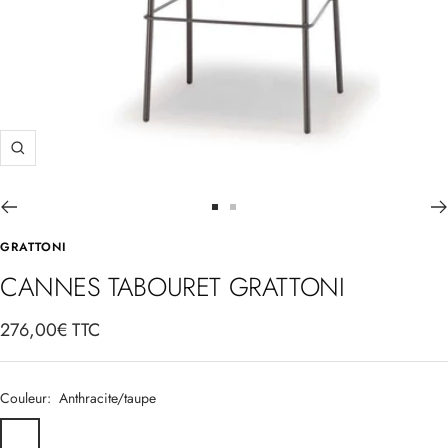
Zoom
Aller
Aller
au
au
GRATTONI
slide
slide
CANNES TABOURET GRATTONI
1
2
Prix
276,00€ TTC
de
vente
Couleur:
Anthracite/taupe
Anthracite/taupe
Anthracite/brown