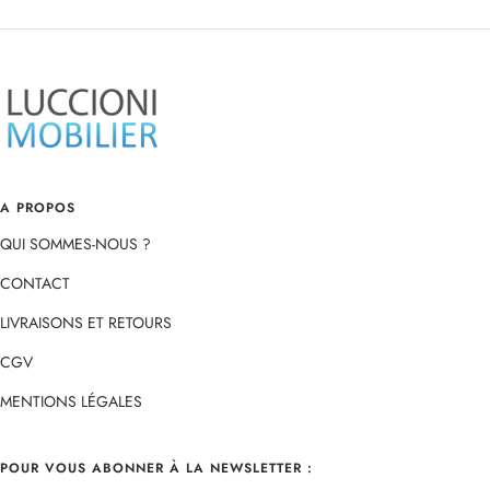
au
au
au
au
slide
slide
slide
slide
1
2
3
4
A PROPOS
QUI SOMMES-NOUS ?
CONTACT
LIVRAISONS ET RETOURS
CGV
MENTIONS LÉGALES
POUR VOUS ABONNER À LA NEWSLETTER :