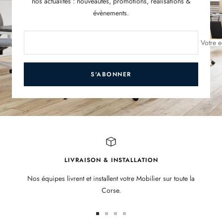
nos actualités : nouveautés, promotions, réalisations &
évènements.
Votre e
S'ABONNER
LIVRAISON & INSTALLATION
Nos équipes livrent et installent votre Mobilier sur toute la
Corse.
Aller
Aller
Aller
Aller