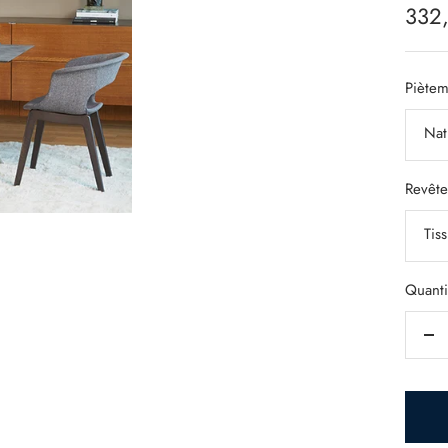
Prix
332
de
vent
Piètem
Nat
Revêt
Tis
Quanti
Ré
la
qua