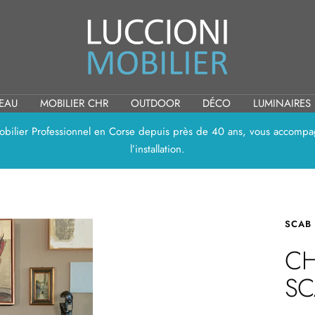
Luccioni
Mobilier
REAU
MOBILIER CHR
OUTDOOR
DÉCO
LUMINAIRES
 Mobilier Professionnel en Corse depuis près de 40 ans, vous accompag
l’installation.
SCAB
CH
SC