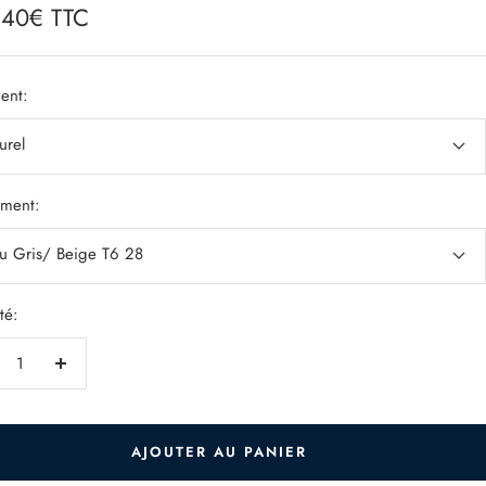
,40€ TTC
e
ent:
urel
ement:
su Gris/ Beige T6 28
té:
duire
Augmenter
la
ntité
quantité
AJOUTER AU PANIER