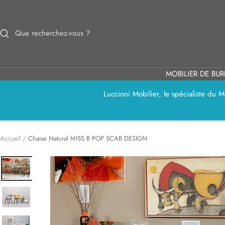
Passer
au
contenu
MOBILIER DE BU
Luccioni Mobilier, le spécialiste du
Accueil
Chaise Natural MISS B POP SCAB DESIGN