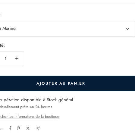
e
:
u Marine
té:
duire
Augmenter
la
ntité
quantité
AJOUTER AU PANIER
cupération disponible à Stock général
ituellement prête en 24 heures
icher les informations de la boutique
er