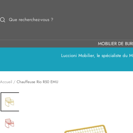
Passer
au
contenu
MOBILIER DE BU
Luccioni Mobilier, le spécialiste du
Accueil
Chauffeuse Rio R50 EMU