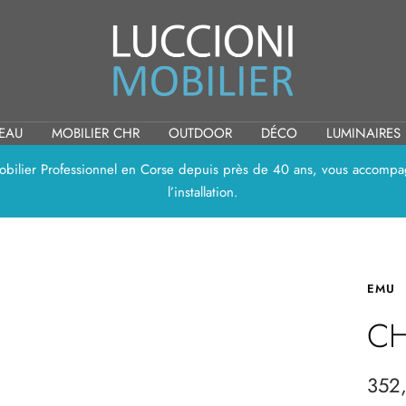
Luccioni
Mobilier
REAU
MOBILIER CHR
OUTDOOR
DÉCO
LUMINAIRES
 Mobilier Professionnel en Corse depuis près de 40 ans, vous accompag
l’installation.
EMU
CH
Prix
352