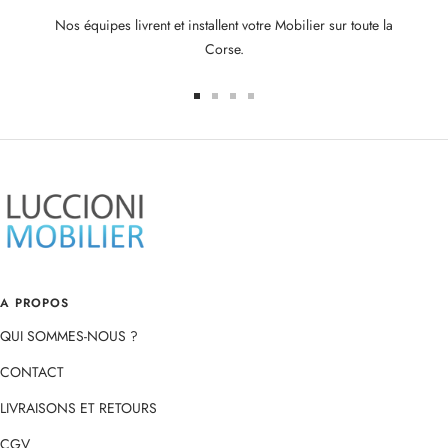
Nos équipes livrent et installent votre Mobilier sur toute la
Corse.
Aller
Aller
Aller
Aller
au
au
au
au
slide
slide
slide
slide
1
2
3
4
A PROPOS
QUI SOMMES-NOUS ?
CONTACT
LIVRAISONS ET RETOURS
CGV