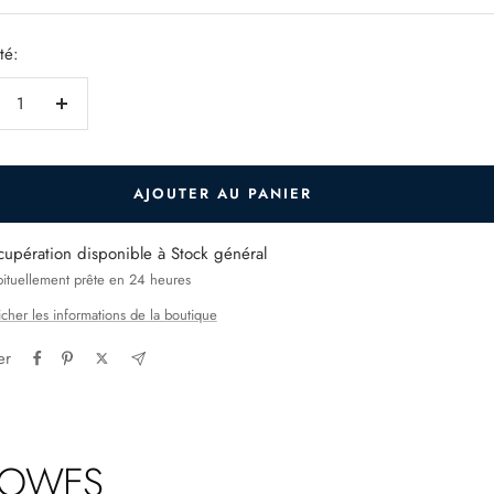
e
té:
duire
Augmenter
la
ntité
quantité
AJOUTER AU PANIER
cupération disponible à Stock général
ituellement prête en 24 heures
icher les informations de la boutique
er
LLOWES