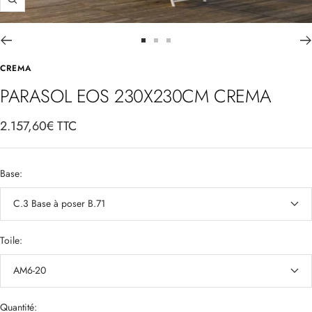
Zoom
Aller
Aller
Aller
au
au
au
CREMA
slide
slide
slide
PARASOL EOS 230X230CM CREMA
1
2
3
Prix
2.157,60€ TTC
de
vente
Base:
C.3 Base à poser B.71
Toile:
AM6-20
Quantité: