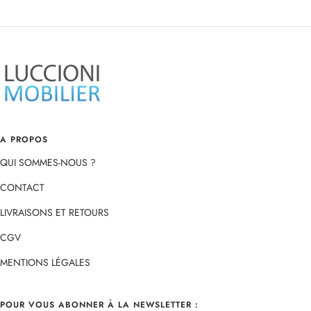
Aller
Aller
Aller
Aller
au
au
au
au
slide
slide
slide
slide
1
2
3
4
A PROPOS
QUI SOMMES-NOUS ?
CONTACT
LIVRAISONS ET RETOURS
CGV
MENTIONS LÉGALES
POUR VOUS ABONNER À LA NEWSLETTER :