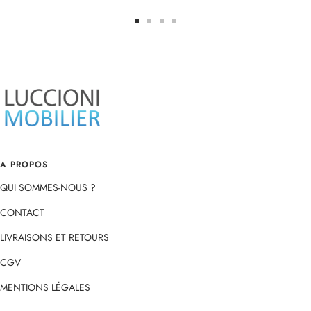
Aller
Aller
Aller
Aller
au
au
au
au
slide
slide
slide
slide
1
2
3
4
A PROPOS
QUI SOMMES-NOUS ?
CONTACT
LIVRAISONS ET RETOURS
CGV
MENTIONS LÉGALES