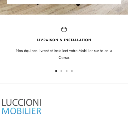
LIVRAISON & INSTALLATION
Nos équipes livrent et installent votre Mobilier sur toute la
Corse.
Aller
Aller
Aller
Aller
au
au
au
au
slide
slide
slide
slide
1
2
3
4