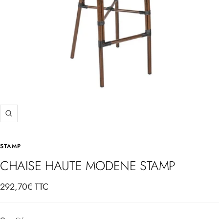
Zoom
STAMP
CHAISE HAUTE MODENE STAMP
Prix
292,70€ TTC
de
vente