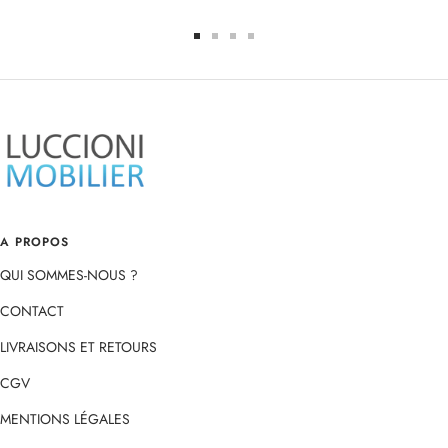
Aller
Aller
Aller
Aller
au
au
au
au
slide
slide
slide
slide
1
2
3
4
A PROPOS
QUI SOMMES-NOUS ?
CONTACT
LIVRAISONS ET RETOURS
CGV
MENTIONS LÉGALES