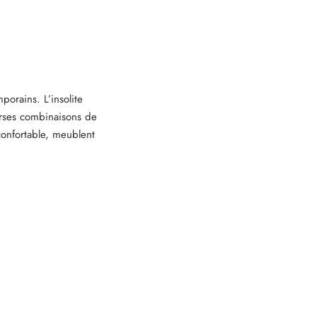
porains. L’insolite
erses combinaisons de
confortable, meublent