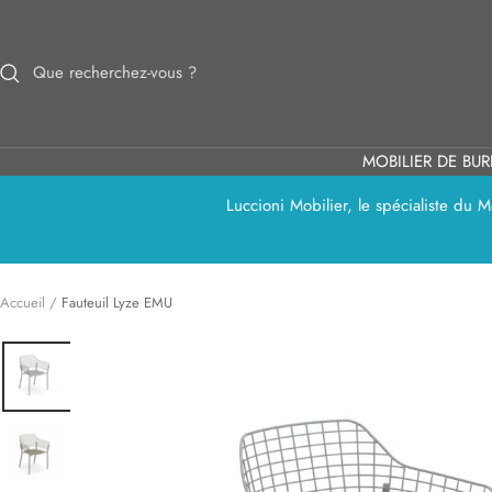
Passer
au
contenu
MOBILIER DE BU
Luccioni Mobilier, le spécialiste du
Accueil
Fauteuil Lyze EMU