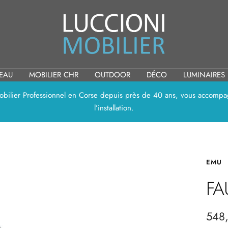
Luccioni
Mobilier
REAU
MOBILIER CHR
OUTDOOR
DÉCO
LUMINAIRES
 Mobilier Professionnel en Corse depuis près de 40 ans, vous accompag
l’installation.
EMU
FA
Prix
548