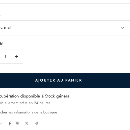
e
:
nc mat
té:
duire
Augmenter
la
ntité
quantité
AJOUTER AU PANIER
cupération disponible à Stock général
ituellement prête en 24 heures
icher les informations de la boutique
er