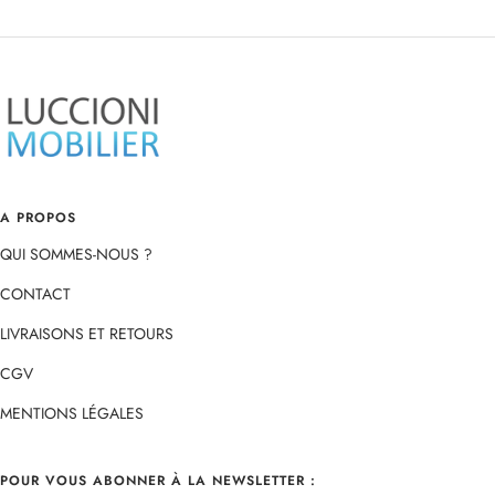
Aller
Aller
Aller
Aller
au
au
au
au
slide
slide
slide
slide
1
2
3
4
A PROPOS
QUI SOMMES-NOUS ?
CONTACT
LIVRAISONS ET RETOURS
CGV
MENTIONS LÉGALES
POUR VOUS ABONNER À LA NEWSLETTER :