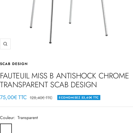
Zoom
SCAB DESIGN
FAUTEUIL MISS B ANTISHOCK CHROME
TRANSPARENT SCAB DESIGN
Prix
75,00€ TTC
Prix
128,40€ TTC
ECONOMISEZ
53,40€ TTC
normal
de
vente
Couleur:
Transparent
Transparent