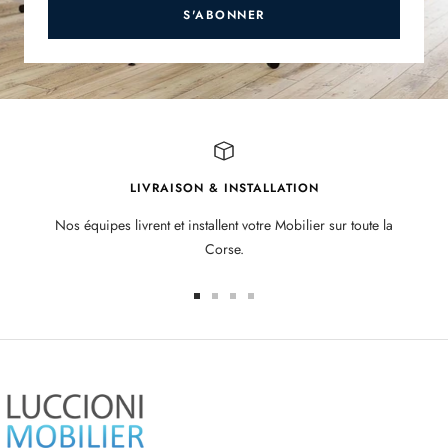
S'ABONNER
LIVRAISON & INSTALLATION
Nos équipes livrent et installent votre Mobilier sur toute la
Corse.
Aller
Aller
Aller
Aller
au
au
au
au
slide
slide
slide
slide
1
2
3
4