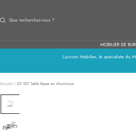
Passer
au
contenu
MOBILIER DE BU
Luccioni Mobilier, le spécialiste du
Accueil
GT 927 Table Basse en Aluminium