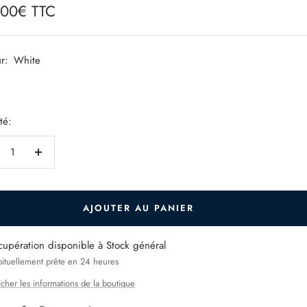
,00€ TTC
e
r:
White
Anthracite
té:
duire
Augmenter
la
ntité
quantité
AJOUTER AU PANIER
cupération disponible à Stock général
ituellement prête en 24 heures
icher les informations de la boutique