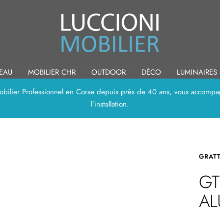
Luccioni
Mobilier
REAU
MOBILIER CHR
OUTDOOR
DÉCO
LUMINAIRES
 Mobilier Professionnel en Corse depuis près de 40 ans, vous accompag
l’installation.
GRAT
GT
AL