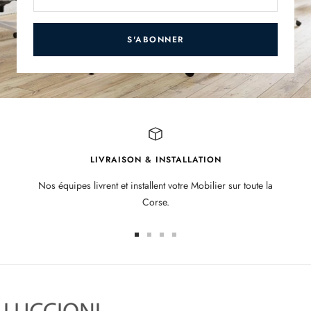
S'ABONNER
LIVRAISON & INSTALLATION
Nos équipes livrent et installent votre Mobilier sur toute la
Corse.
Aller
Aller
Aller
Aller
au
au
au
au
slide
slide
slide
slide
1
2
3
4