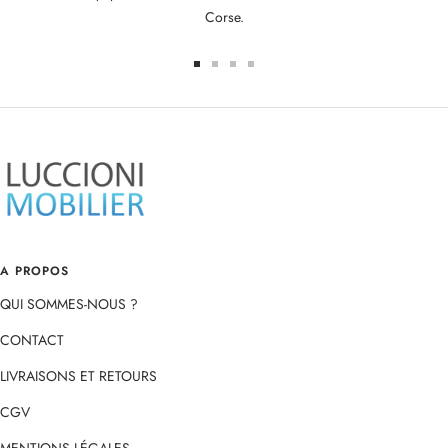
Corse.
Aller
Aller
Aller
Aller
au
au
au
au
slide
slide
slide
slide
1
2
3
4
A PROPOS
QUI SOMMES-NOUS ?
CONTACT
LIVRAISONS ET RETOURS
CGV
MENTIONS LÉGALES