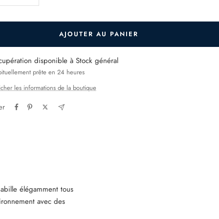
la
ntité
quantité
AJOUTER AU PANIER
cupération disponible à Stock général
ituellement prête en 24 heures
icher les informations de la boutique
er
abille élégamment tous
vironnement avec des