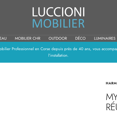
Luccioni
Mobilier
REAU
MOBILIER CHR
OUTDOOR
DÉCO
LUMINAIRES
 Mobilier Professionnel en Corse depuis près de 40 ans, vous accompag
l’installation.
HARM
MY
RÉ