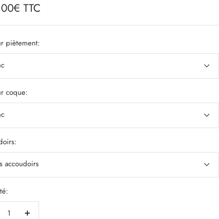
,00€ TTC
e
r piètement:
nc
r coque:
nc
oirs:
s accoudoirs
té:
duire
Augmenter