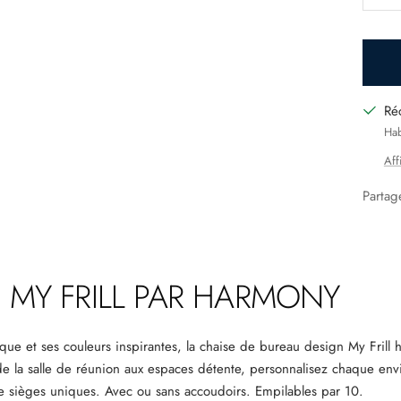
la
qua
Ré
Hab
Aff
Partag
E MY FRILL PAR HARMONY
ue et ses couleurs inspirantes,
la chaise de bureau design My Frill
h
 de la salle de réunion aux espaces détente, personnalisez chaque en
de sièges uniques.
Avec ou sans accoudoirs. Empilables par 10.