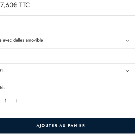
47,60€ TTC
e
e avec dalles amovible
01
té:
duire
Augmenter
la
ntité
quantité
AJOUTER AU PANIER