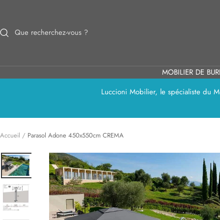
Passer
au
contenu
MOBILIER DE BU
Luccioni Mobilier, le spécialiste du
Accueil
Parasol Adone 450x550cm CREMA