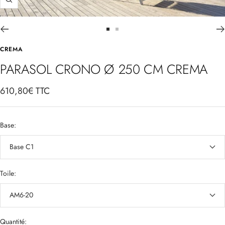
Zoom
Aller
Aller
au
au
CREMA
slide
slide
PARASOL CRONO Ø 250 CM CREMA
1
2
Prix
610,80€ TTC
de
vente
Base:
Base C1
Toile:
AM6-20
Quantité: