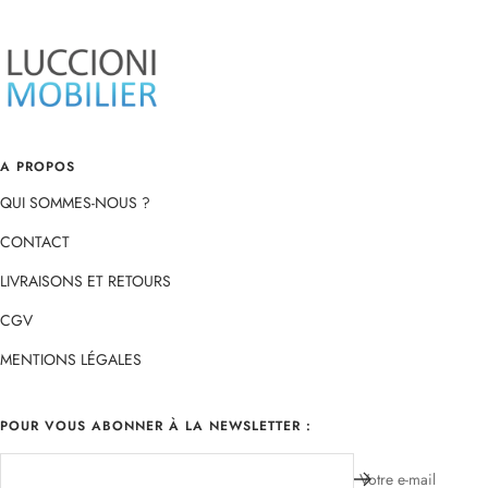
slide
slide
slide
slide
1
2
3
4
A PROPOS
QUI SOMMES-NOUS ?
CONTACT
LIVRAISONS ET RETOURS
CGV
MENTIONS LÉGALES
POUR VOUS ABONNER À LA NEWSLETTER :
Votre e-mail