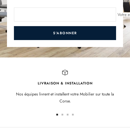
Votre e
S'ABONNER
LIVRAISON & INSTALLATION
Nos équipes livrent et installent votre Mobilier sur toute la
Corse.
Aller
Aller
Aller
Aller
au
au
au
au