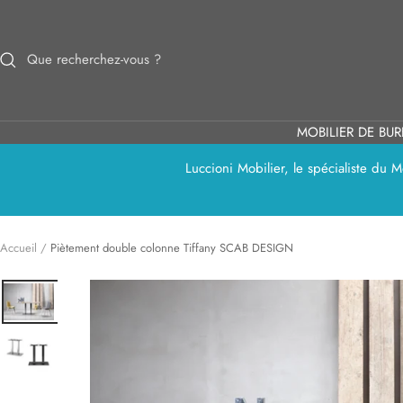
Passer
au
contenu
MOBILIER DE BU
Luccioni Mobilier, le spécialiste du
Accueil
Piètement double colonne Tiffany SCAB DESIGN