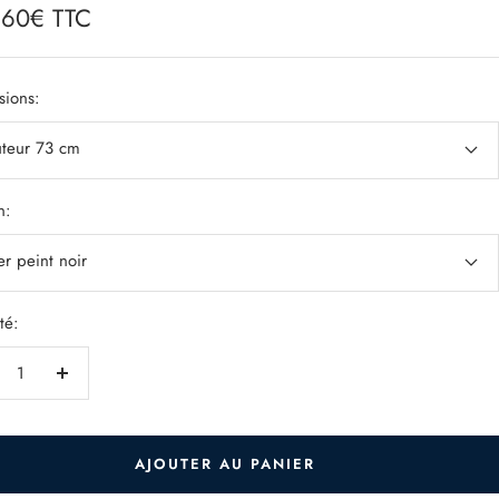
,60€ TTC
e
ions:
teur 73 cm
n:
er peint noir
té:
duire
Augmenter
la
ntité
quantité
AJOUTER AU PANIER