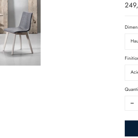
Prix
249
de
vent
Dimens
Hau
Finitio
Aci
Quanti
Ré
la
qua