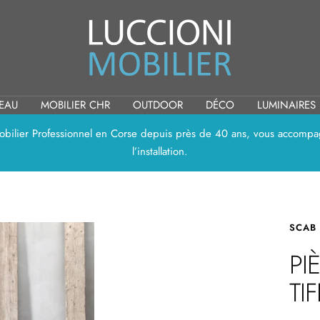
Luccioni
Mobilier
REAU
MOBILIER CHR
OUTDOOR
DÉCO
LUMINAIRES
 Mobilier Professionnel en Corse depuis près de 40 ans, vous accompag
l’installation.
SCAB
PI
TI