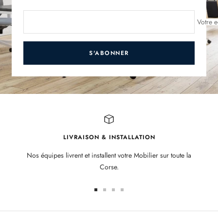
Votre e
S'ABONNER
LIVRAISON & INSTALLATION
Nos équipes livrent et installent votre Mobilier sur toute la
Corse.
Aller
Aller
Aller
Aller
au
au
au
au