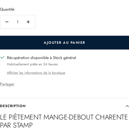
vente
Quantité:
Réduire
Augmenter
la
la
quantité
quantité
AJOUTER AU PANIER
Récupération disponible à Stock général
Habituellement prête en 24 heures
Afficher les informations de la boutique
Partager
DESCRIPTION
LE PIÈTEMENT MANGE
-DEBOUT CHARENTE
PAR STAMP