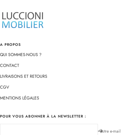
slide
slide
slide
slide
1
2
3
4
A PROPOS
QUI SOMMES-NOUS ?
CONTACT
LIVRAISONS ET RETOURS
CGV
MENTIONS LÉGALES
POUR VOUS ABONNER À LA NEWSLETTER :
Votre e-mail