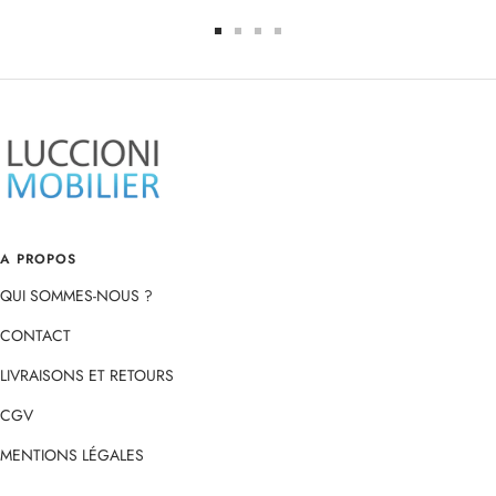
Aller
Aller
Aller
Aller
au
au
au
au
slide
slide
slide
slide
1
2
3
4
A PROPOS
QUI SOMMES-NOUS ?
CONTACT
LIVRAISONS ET RETOURS
CGV
MENTIONS LÉGALES