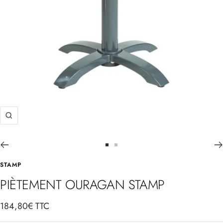
Zoom
Aller
Aller
au
au
STAMP
slide
slide
PIÈTEMENT OURAGAN STAMP
1
2
Prix
184,80€ TTC
de