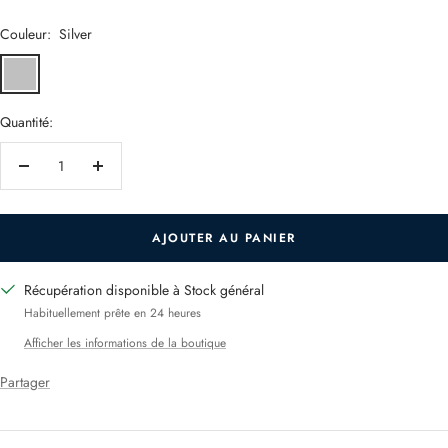
vente
Couleur:
Silver
Silver
Gris
satiné
Quantité:
Réduire
Augmenter
la
la
quantité
quantité
AJOUTER AU PANIER
Récupération disponible à Stock général
Habituellement prête en 24 heures
Afficher les informations de la boutique
Partager