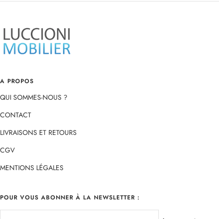
slide
slide
slide
slide
1
2
3
4
A PROPOS
QUI SOMMES-NOUS ?
CONTACT
LIVRAISONS ET RETOURS
CGV
MENTIONS LÉGALES
POUR VOUS ABONNER À LA NEWSLETTER :