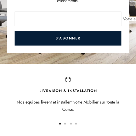
évènements.
Votre e
S'ABONNER
LIVRAISON & INSTALLATION
Nos équipes livrent et installent votre Mobilier sur toute la
Corse.
Aller
Aller
Aller
Aller
au
au
au
au