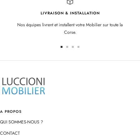
LIVRAISON & INSTALLATION
Nos équipes livrent et installent votre Mobilier sur toute la
Corse.
Aller
Aller
Aller
Aller
au
au
au
au
slide
slide
slide
slide
1
2
3
4
A PROPOS
QUI SOMMES-NOUS ?
CONTACT