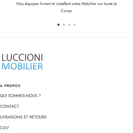
Nos équipes livrent et installent votre Mobilier sur toute la
Corse.
Aller
Aller
Aller
Aller
au
au
au
au
slide
slide
slide
slide
1
2
3
4
A PROPOS
QUI SOMMES-NOUS ?
CONTACT
LIVRAISONS ET RETOURS
CGV