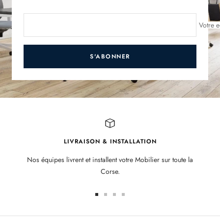
Votre e
S'ABONNER
LIVRAISON & INSTALLATION
Nos équipes livrent et installent votre Mobilier sur toute la
Corse.
Aller
Aller
Aller
Aller
au
au
au
au