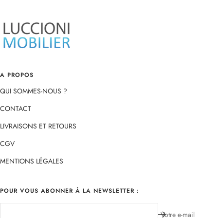
slide
slide
slide
slide
1
2
3
4
A PROPOS
QUI SOMMES-NOUS ?
CONTACT
LIVRAISONS ET RETOURS
CGV
MENTIONS LÉGALES
POUR VOUS ABONNER À LA NEWSLETTER :
Votre e-mail