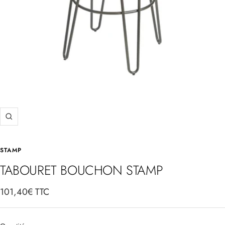
Zoom
STAMP
TABOURET BOUCHON STAMP
Prix
101,40€ TTC
de
vente