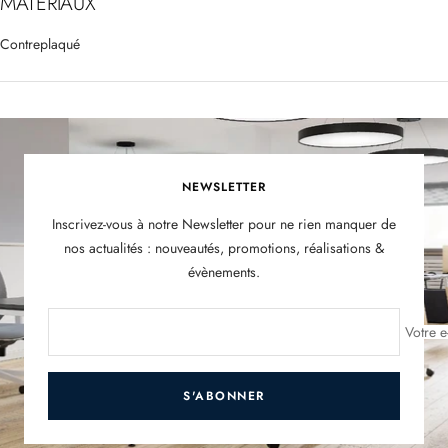
MATÉRIAUX
Contreplaqué
NEWSLETTER
Inscrivez-vous à notre Newsletter pour ne rien manquer de
nos actualités : nouveautés, promotions, réalisations &
évènements.
Votre e
S'ABONNER