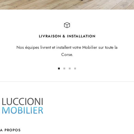
LIVRAISON & INSTALLATION
Nos équipes livrent et installent votre Mobilier sur toute la
Corse.
Aller
Aller
Aller
Aller
au
au
au
au
slide
slide
slide
slide
1
2
3
4
A PROPOS