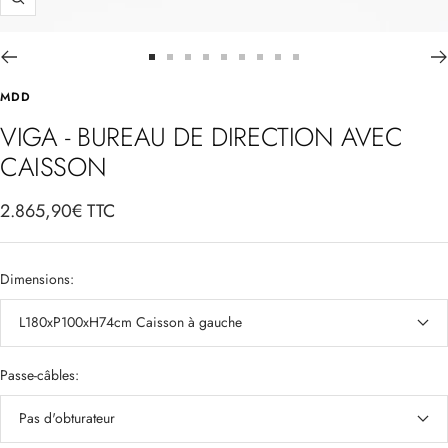
Zoom
Aller
Aller
Aller
Aller
Aller
Aller
Aller
Aller
Aller
au
au
au
au
au
au
au
au
au
MDD
slide
slide
slide
slide
slide
slide
slide
slide
slide
VIGA - BUREAU DE DIRECTION AVEC
1
2
3
4
5
6
7
8
9
CAISSON
Prix
2.865,90€ TTC
de
vente
Dimensions:
L180xP100xH74cm Caisson à gauche
Passe-câbles:
Pas d'obturateur